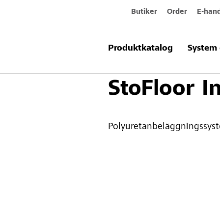
Butiker
Order
E-hand
Produkter & system
Golvbeläggnin
Produktkatalog
System 
StoFloor I
Polyuretanbeläggningssyst