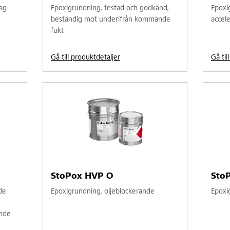
ag
Epoxigrundning, testad och godkänd,
Epoxig
beständig mot underifrån kommande
accel
fukt
Gå till produktdetaljer
Gå til
StoPox HVP O
Sto
de
Epoxigrundning, oljeblockerande
Epoxi
nde