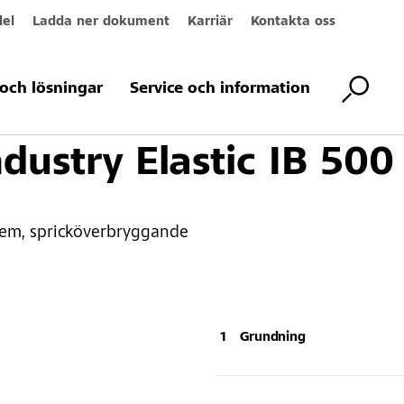
el
Ladda ner dokument
Karriär
Kontakta oss
g
Industribeläggning
Industribeläggningssystem
StoFloor Industry 
och lösningar
Service och information
ndustry Elastic IB 500
em, spricköverbryggande
Grundning