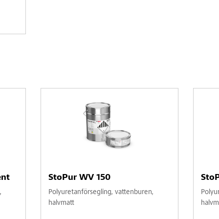
ent
StoPur WV 150
StoP
,
Polyuretanförsegling, vattenburen,
Polyu
halvmatt
halvm