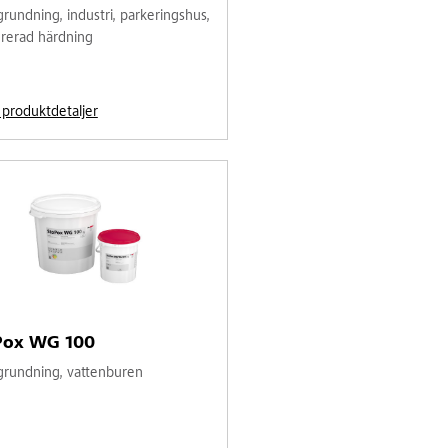
rundning, industri, parkeringshus,
ererad härdning
l produktdetaljer
Pox WG 100
grundning, vattenburen