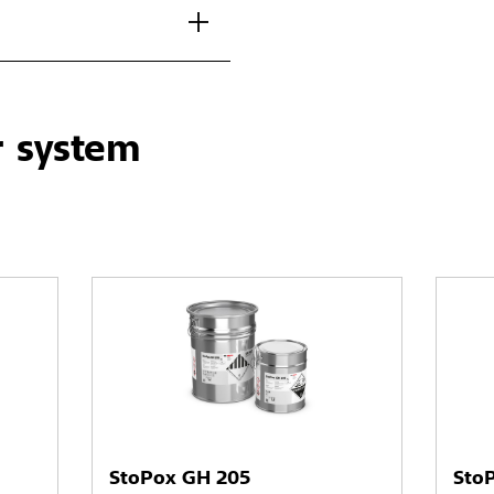
r system
StoPox GH 205
Sto