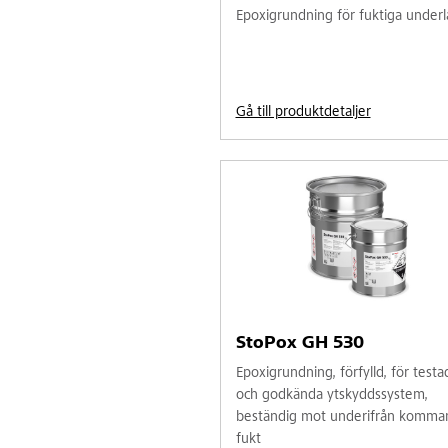
Epoxigrundning för fuktiga underl
Gå till produktdetaljer
StoPox GH 530
Epoxigrundning, förfylld, för testa
och godkända ytskyddssystem,
beständig mot underifrån komma
fukt